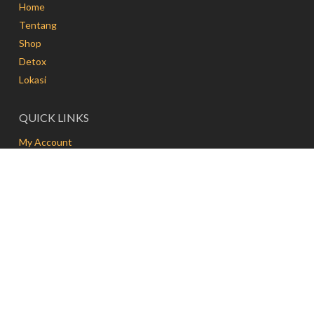
Home
Tentang
Shop
Detox
Lokasi
QUICK LINKS
My Account
Delivery
Hubungi
FAQs
Terms and Conditions
FRESH & PRESS | JAKARTA
Jalan Pluit Sakti No.65, Penjaringan
Jakarta Utara 14450, Indonesia