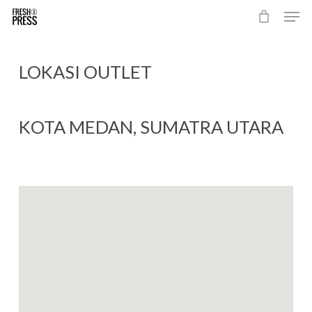
Men
Skip
to
Close
main
Menu
content
LOKASI OUTLET
KOTA MEDAN, SUMATRA UTARA