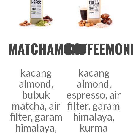
TAMBAH KE
TAMBAH KE
MATCHAMOND
COFFEEMON
KERANJANG
KERANJANG
kacang
kacang
almond,
almond,
bubuk
espresso, air
matcha, air
filter, garam
filter, garam
himalaya,
himalaya,
kurma